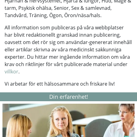
Hjärnan & nervsystemet, Hjärta & lungor, Hud, Mage &
tarm, Psykisk ohälsa, Senior, Sex & samlevnad,
Tandvård, Träning, Ögon, Öron/näsa/hals.
All information som publiceras på våra webbplatser
har blivit redaktionellt granskad innan publicering,
oavsett om det rör sig om användar-genererat innehåll
eller artiklar skrivna av våra medicinskt sakkunniga
experter. Du hittar mer ingående information om våra
krav och riktlinjer för vårt publicerade material under
villkor
.
Vi arbetar för ett hälsosammare och friskare liv!
Din erfarenhet!